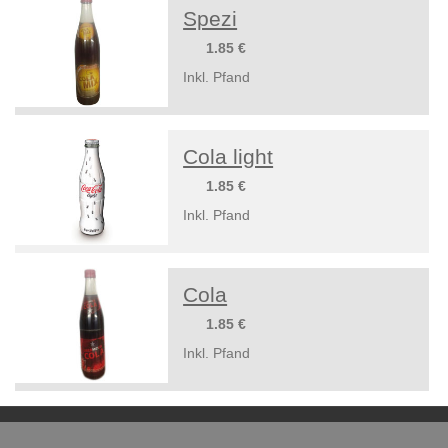
Spezi
1.85 €
Inkl. Pfand
Cola light
1.85 €
Inkl. Pfand
Cola
1.85 €
Inkl. Pfand
©
Hatl's Imbiss
2024 |
Impressum
|
Datenschutzerklärung