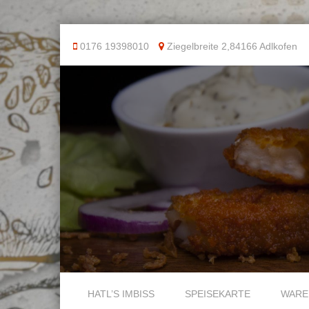
0176 19398010
Ziegelbreite 2,84166 Adlkofen
Skip to content
HATL’S IMBISS
SPEISEKARTE
WARE
Menu